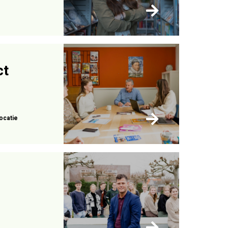
ct
ocatie