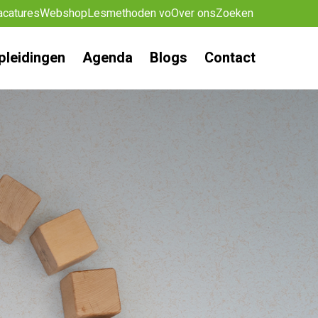
acatures
Webshop
Lesmethoden vo
Over ons
Zoeken
pleidingen
Agenda
Blogs
Contact