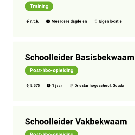
Training
n.t.b.
Meerdere dagdelen
Eigen locatie
Schoolleider Basisbekwaam
Post-hbo-opleiding
5.575
1 jaar
Driestar hogeschool, Gouda
Schoolleider Vakbekwaam
Post-hbo-opleiding