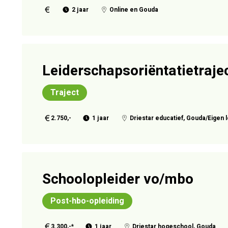
2 jaar
Online en Gouda
Leiderschapsoriëntatietraje
Traject
2.750,-
1 jaar
Driestar educatief, Gouda/Eigen l
Schoolopleider vo/mbo
Post-hbo-opleiding
3.300,-*
1 jaar
Driestar hogeschool, Gouda