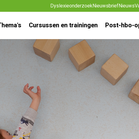
Dyslexieonderzoek
Nieuwsbrief
Nieuws
V
Thema's
Cursussen en trainingen
Post-hbo-o