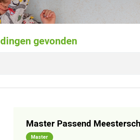
idingen
gevonden
Master Passend Meestersc
Master