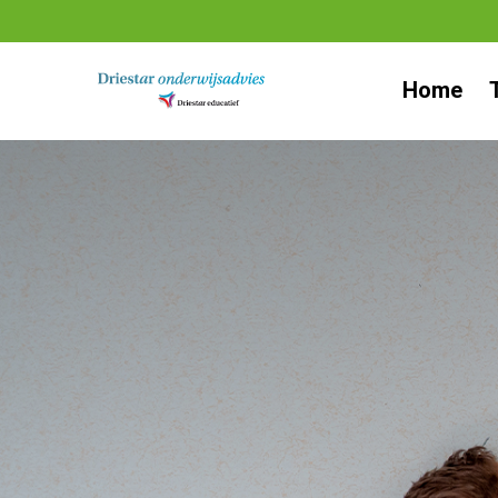
Ga
naar
Home
inhoud