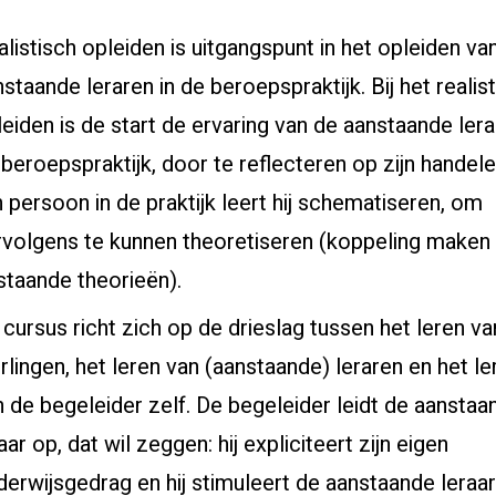
listisch opleiden is uitgangspunt in het opleiden va
staande leraren in de beroepspraktijk. Bij het realis
eiden is de start de ervaring van de aanstaande lera
beroepspraktijk, door te reflecteren op zijn handel
n persoon in de praktijk leert hij schematiseren, om
rvolgens te kunnen theoretiseren (koppeling maken
staande theorieën).
cursus richt zich op de drieslag tussen het leren va
rlingen, het leren van (aanstaande) leraren en het le
n de begeleider zelf. De begeleider leidt de aanstaa
aar op, dat wil zeggen: hij expliciteert zijn eigen
derwijsgedrag en hij stimuleert de aanstaande leraar