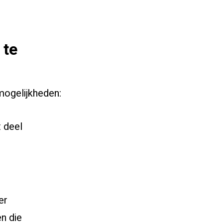
 te
 mogelijkheden:
 deel
er
n die