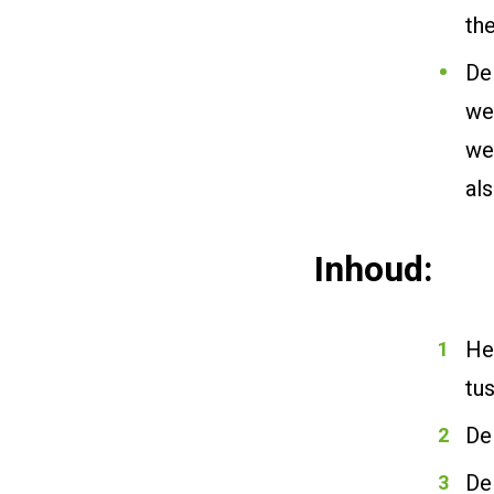
th
De
we
we
als
Inhoud:
He
tu
De 
De