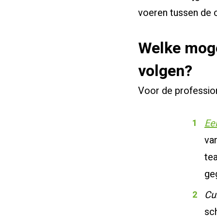
voeren tussen de c
Welke moge
volgen?
Voor de profession
Ee
va
te
ge
Cu
sc