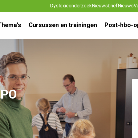
Dyslexieonderzoek
Nieuwsbrief
Nieuws
V
Thema's
Cursussen en trainingen
Post-hbo-o
 PO