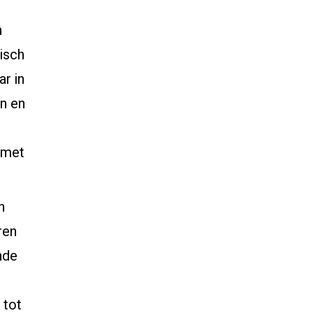
n
tisch
ar in
en en
 met
n
ren
nde
 tot