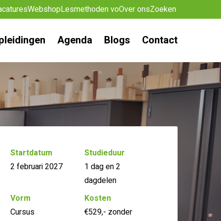
acatures
Webshop
Lesmethoden vo
Over ons
Zoeken
pleidingen
Agenda
Blogs
Contact
Startdatum
Studieduur
2 februari 2027
1 dag en 2
dagdelen
Vorm
Kosten
Cursus
€529,- zonder