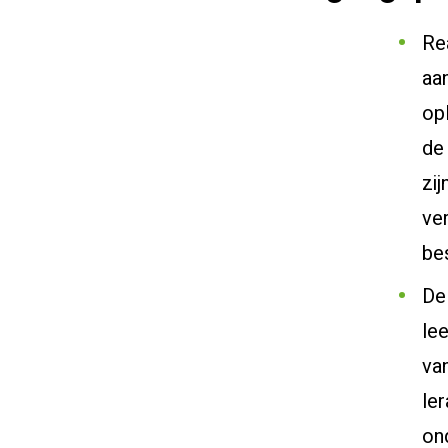
Rea
aan
opl
de 
zij
ve
be
De 
lee
va
ler
on