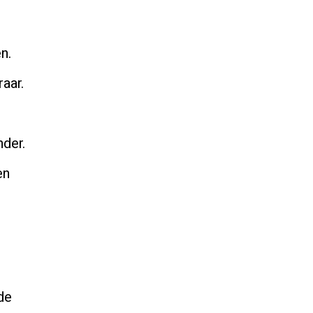
n.
aar.
nder.
en
de