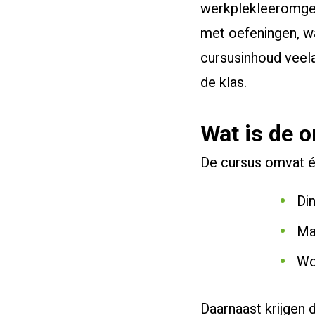
werkplekleeromgev
met oefeningen, wa
cursusinhoud veela
de klas.
Wat is de 
De cursus omvat é
Din
Ma
Wo
Daarnaast krijgen