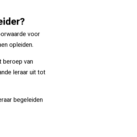
eider?
voorwaarde voor
men opleiden.
t beroep van
nde leraar uit tot
leraar begeleiden