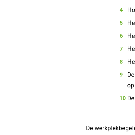
Ho
He
He
He
Het
De
op
De
De werkplekbegele