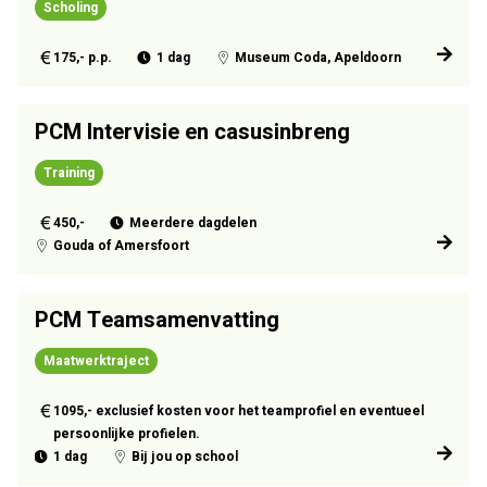
Scholing
175,- p.p.
1 dag
Museum Coda, Apeldoorn
PCM Intervisie en casusinbreng
Training
450,-
Meerdere dagdelen
Gouda of Amersfoort
PCM Teamsamenvatting
Maatwerktraject
1095,- exclusief kosten voor het teamprofiel en eventueel
persoonlijke profielen.
1 dag
Bij jou op school