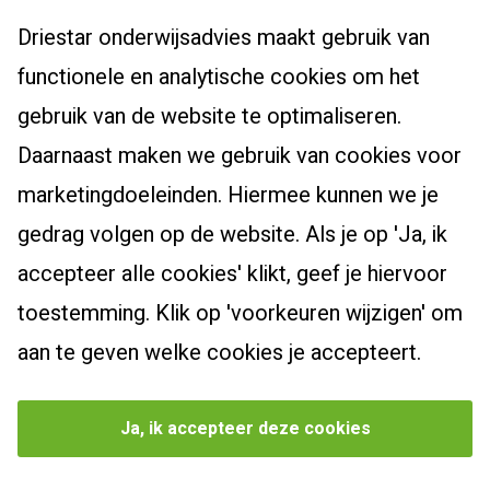
Over Driestar onderwijsadvies
Driestar onderwijsadvies maakt gebruik van
Cursussen en trajecten
Het beroepsprofiel van de leraar
functionele en analytische cookies om het
Dyslexiespecialist 3.0
Certificaten en accreditaties
Post-hbo-opleidingen
gebruik van de website te optimaliseren.
Breindidactiek
Vacatures
Daarnaast maken we gebruik van cookies voor
Bewegingsonderwijs
Burgerschapscoördinator
Actueel
Contact
marketingdoeleinden. Hiermee kunnen we je
Taalcoördinator
Leiderschapsoriëntatietraject
Klachtenreglement
Nieuwsbrief
gedrag volgen op de website. Als je op 'Ja, ik
Specialist Jonge Kind
Webshop
Zoek een cursus
Nieuws
accepteer alle cookies' klikt, geef je hiervoor
Schoolopleider PO
Bekijk onze producten
Blogs
toestemming. Klik op 'voorkeuren wijzigen' om
School Video Interactie Begeleiding
Agenda
aan te geven welke cookies je accepteert.
Privacybeleid
Cookievoorkeuren beheren
Ja, ik accepteer deze cookies
©
2026
Driestar onderwijsadvies