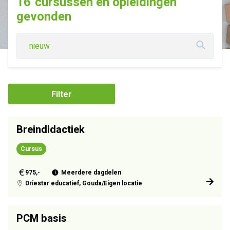
16
cursussen en opleidingen
gevonden
Filter
Breindidactiek
Cursus
975,-
Meerdere dagdelen
Driestar educatief, Gouda/Eigen locatie
PCM basis