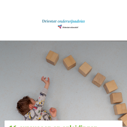
Ga
naar
inhoud