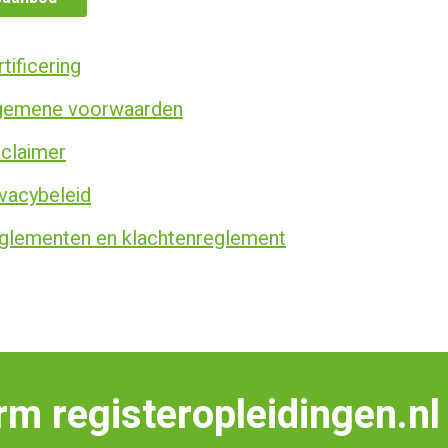
tificering
gemene voorwaarden
sclaimer
ivacybeleid
glementen en klachtenreglement
rm registeropleidingen.nl