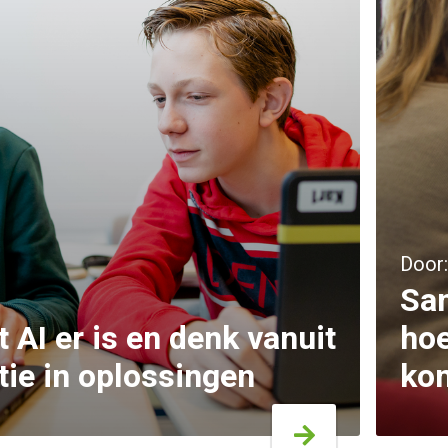
Door
Sam
 AI er is en denk vanuit
hoe
tie in oplossingen
ko