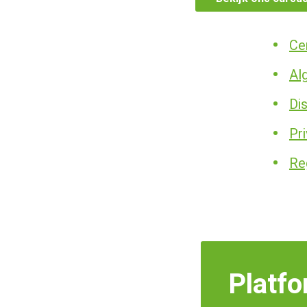
Cer
Al
Di
Pr
Re
Platfo