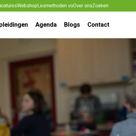
acatures
Webshop
Lesmethoden vo
Over ons
Zoeken
pleidingen
Agenda
Blogs
Contact