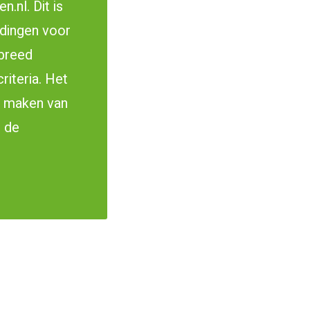
.nl. Dit is
idingen voor
 breed
riteria. Het
et maken van
n de