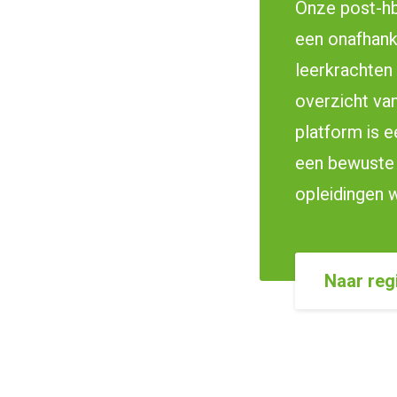
Onze post-hb
een onafhank
leerkrachten 
overzicht van
platform is e
een bewuste 
opleidingen w
Naar reg