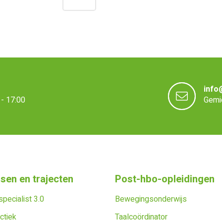
info
- 17:00
Gemid
sen en trajecten
Post-hbo-opleidingen
pecialist 3.0
Bewegingsonderwijs
ctiek
Taalcoördinator