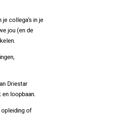
je collega’s in je
we jou (en de
kkelen.
ingen,
an Driestar
rk en loopbaan.
opleiding of