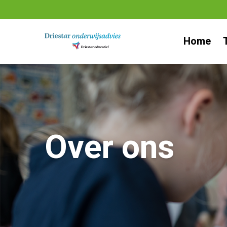
Ga
naar
Home
inhoud
Over ons