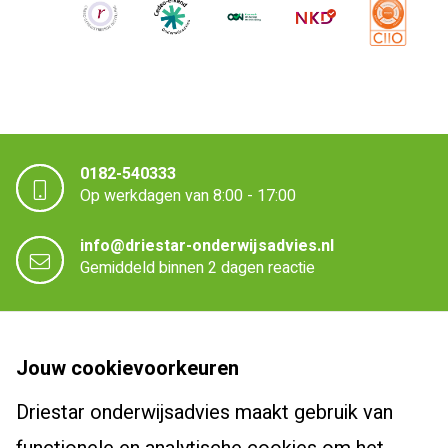
0182-540333
Op werkdagen van 8:00 - 17:00
info@driestar-onderwijsadvies.nl
Gemiddeld binnen 2 dagen reactie
Driestar onderwijsadvies
Jouw cookievoorkeuren
Over Driestar onderwijsadvies
Driestar onderwijsadvies maakt gebruik van
Cursussen en trajecten
Het beroepsprofiel van de leraar