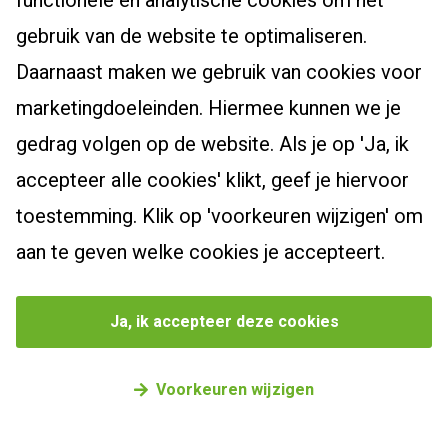
functionele en analytische cookies om het
Dyslexiespecialist 3.0
Certificaten en accreditaties
Post-hbo-opleidingen
gebruik van de website te optimaliseren.
Breindidactiek
Vacatures
Daarnaast maken we gebruik van cookies voor
Bewegingsonderwijs
Burgerschapscoördinator
Actueel
Contact
marketingdoeleinden. Hiermee kunnen we je
Taalcoördinator
Leiderschapsoriëntatietraject
Klachtenreglement
Nieuwsbrief
gedrag volgen op de website. Als je op 'Ja, ik
Specialist Jonge Kind
Webshop
Zoek een cursus
Nieuws
accepteer alle cookies' klikt, geef je hiervoor
Schoolopleider PO
Bekijk onze producten
Blogs
toestemming. Klik op 'voorkeuren wijzigen' om
School Video Interactie Begeleiding
Agenda
aan te geven welke cookies je accepteert.
Privacybeleid
Cookievoorkeuren beheren
Ja, ik accepteer deze cookies
©
2026
Driestar onderwijsadvies
Voorkeuren wijzigen