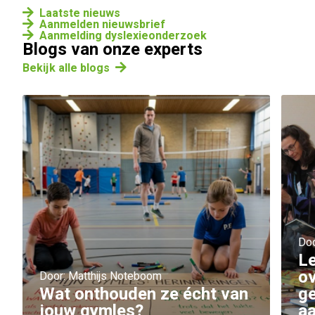
Laatste nieuws
Aanmelden nieuwsbrief
Aanmelding dyslexieonderzoek
Blogs van onze experts
Bekijk alle blogs
Doo
Le
ov
Door: Matthijs Noteboom
Wat onthouden ze écht van
g
jouw gymles?
a