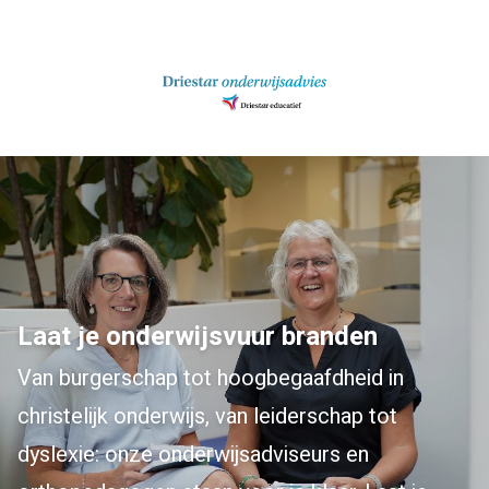
Ga
naar
inhoud
Laat je onderwijsvuur branden
Van burgerschap tot hoogbegaafdheid in
christelijk onderwijs, van leiderschap tot
dyslexie: onze onderwijsadviseurs en