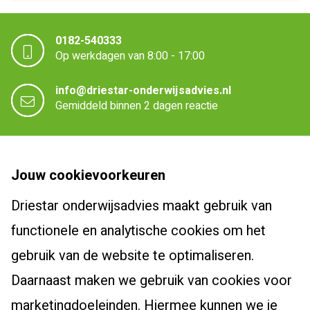
0182-540333
Op werkdagen van 8:00 - 17:00
info@driestar-onderwijsadvies.nl
Gemiddeld binnen 2 dagen reactie
Driestar onderwijsadvies
Jouw cookievoorkeuren
Over Driestar onderwijsadvies
Driestar onderwijsadvies maakt gebruik van
Cursussen en trajecten
Het beroepsprofiel van de leraar
functionele en analytische cookies om het
Dyslexiespecialist 3.0
Certificaten en accreditaties
Post-hbo-opleidingen
gebruik van de website te optimaliseren.
Breindidactiek
Vacatures
Daarnaast maken we gebruik van cookies voor
Bewegingsonderwijs
Burgerschapscoördinator
Actueel
Contact
marketingdoeleinden. Hiermee kunnen we je
Taalcoördinator