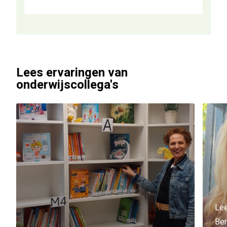
Lees ervaringen van
onderwijscollega's
Lee
Ber