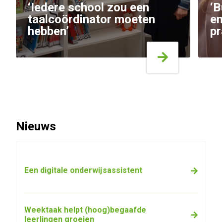
‘Iedere school zou een
‘B
taalcoördinator moeten
en
hebben’
pr
Nieuws
Een digitale onderwijsassistent
Weektaak helpt (hoog)begaafde
leerlingen groeien