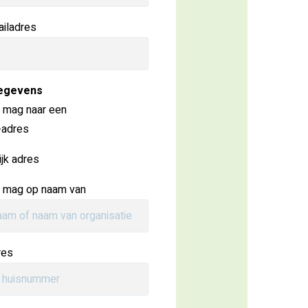
iladres
egevens
r mag naar een
-adres
ijk adres
r mag op naam van
res