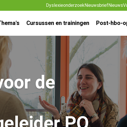
Dyslexieonderzoek
Nieuwsbrief
Nieuws
V
Thema's
Cursussen en trainingen
Post-hbo-o
oor de
eleider PO