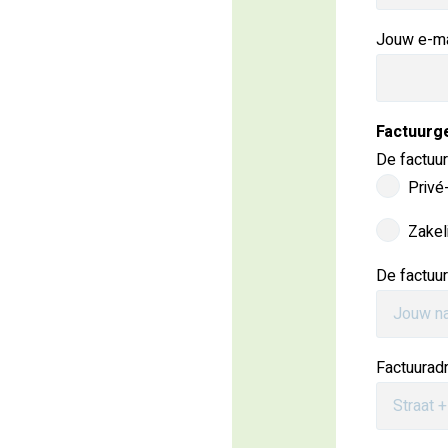
Jouw e-ma
Factuurg
De factuu
Privé
Zakel
De factuu
Factuurad