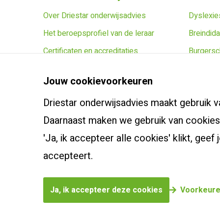
Over Driestar onderwijsadvies
Dyslexies
Het beroepsprofiel van de leraar
Breindida
Certificaten en accreditaties
Burgersc
Vacatures
Leidersch
Jouw cookievoorkeuren
Contact
Zoek een
Driestar onderwijsadvies maakt gebruik v
Klachtenreglement
Webshop
Daarnaast maken we gebruik van cookies 
'Ja, ik accepteer alle cookies' klikt, ge
Bekijk onze producten
accepteert.
Ja, ik accepteer deze cookies
Voorkeure