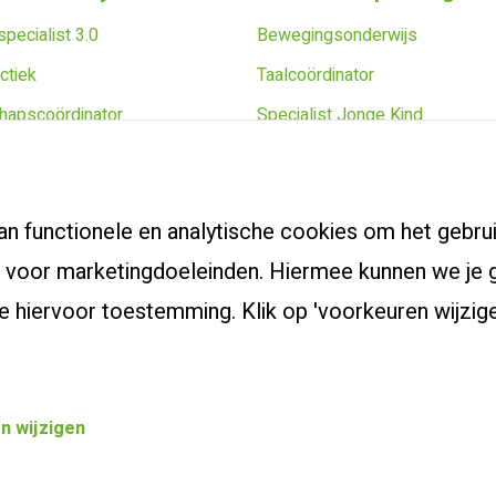
pecialist 3.0
Bewegingsonderwijs
ctiek
Taalcoördinator
hapscoördinator
Specialist Jonge Kind
apsoriëntatietraject
Schoolopleider PO
 cursus
School Video Interactie Begele
an functionele en analytische cookies om het gebrui
voor marketingdoeleinden. Hiermee kunnen we je g
ef je hiervoor toestemming. Klik op 'voorkeuren wijz
n wijzigen
Privacybeleid
Cookievoo