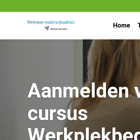
Ga
naar
Home
inhoud
Aanmelden v
cursus
Werkplekbeg