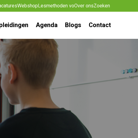
acatures
Webshop
Lesmethoden vo
Over ons
Zoeken
pleidingen
Agenda
Blogs
Contact