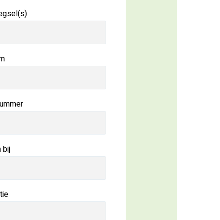
gsel(s)
am
nummer
bij
tie