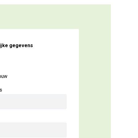
ijke gegevens
ouw
s