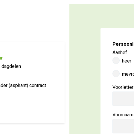
Persoonl
Aanhef
ur
heer
2 dagdelen
mevr
der (aspirant) contract
Voorletter
Voornaam