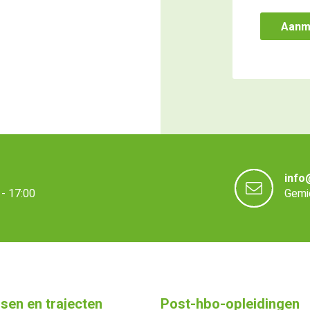
info
- 17:00
Gemid
sen en trajecten
Post-hbo-opleidingen