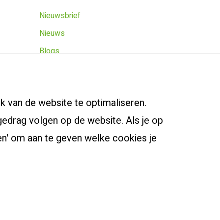
Nieuwsbrief
Nieuws
Blogs
Agenda
iding
k van de website te optimaliseren.
edrag volgen op de website. Als je op
igen' om aan te geven welke cookies je
rkeuren beheren
©
2026
Driestar onderwijsadvies