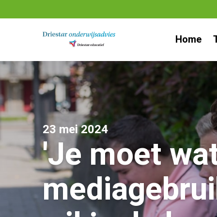
Ga
naar
Home
inhoud
23 mei 2024
'Je moet wa
mediagebrui