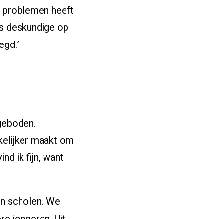
f problemen heeft
als deskundige op
egd.’
ngeboden.
kelijker maakt om
d ik fijn, want
en scholen. We
re jongeren. Uit