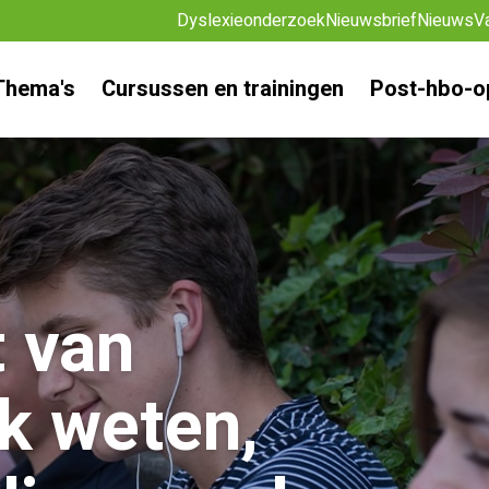
Dyslexieonderzoek
Nieuwsbrief
Nieuws
V
Thema's
Cursussen en trainingen
Post-hbo-o
t van
k weten,