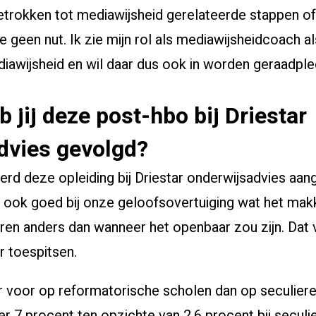
betrokken tot mediawijsheid gerelateerde stappen o
ipe geen nut. Ik zie mijn rol als mediawijsheidcoach 
iawijsheid en wil daar dus ook in worden geraadple
jij deze post-hbo bij Driestar
dvies gevolgd?
rd deze opleiding bij Driestar onderwijsadvies aa
t ook goed bij onze geloofsovertuiging wat het mak
en anders dan wanneer het openbaar zou zijn. Dat vin
r toespitsen.
 voor op reformatorische scholen dan op seculier
r 7 procent ten opzichte van 2,6 procent bij seculie