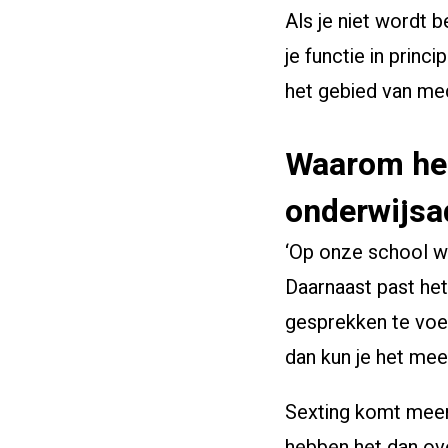
Als je niet wordt 
je functie in princ
het gebied van med
Waarom heb 
onderwijsa
‘Op onze school we
Daarnaast past he
gesprekken te voer
dan kun je het mee
Sexting komt meer
hebben het dan ove