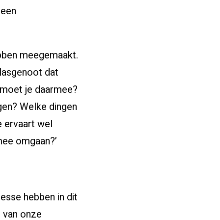
 een
ebben meegemaakt.
lasgenoot dat
t moet je daarmee?
ngen? Welke dingen
e ervaart wel
ermee omgaan?’
esse hebben in dit
s van onze