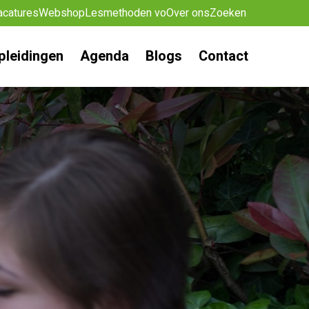
acatures
Webshop
Lesmethoden vo
Over ons
Zoeken
pleidingen
Agenda
Blogs
Contact