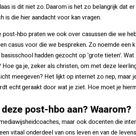
as is dit niet zo. Daarom is het zo belangrijk dat er
 is die hier aandacht voor kan vragen.
de post-hbo praten we ook over casussen die we h
 een casus voor die we bespreken. Zo noemde een k
r basisschool hadden gezocht op 'grote tieten'. Wa
? Hoe ga je, zeker als christen, om met deze leerli
pzicht meegeven? Het lijkt op internet zo nep, maar j
rdt echt geraakt door wat je ziet. Hoe moet je hi
ij deze post-hbo aan? Waarom?
 mediawijsheidcoaches, maar ook docenten die inter
een vitaal onderdeel van ons leven en van de leven