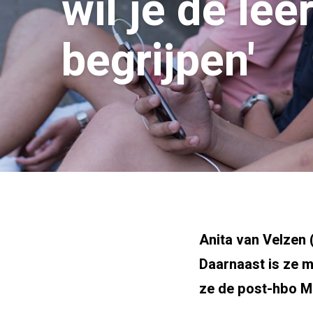
wil je de lee
begrijpen'
Anita van Velzen 
Daarnaast is ze m
ze de post-hbo Me