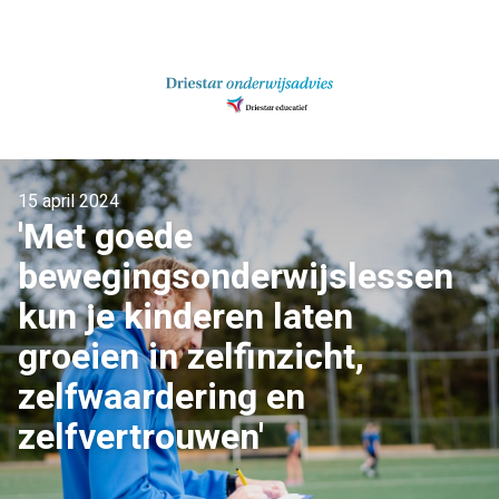
Ga
naar
inhoud
15 april 2024
'Met goede
bewegingsonderwijslessen
kun je kinderen laten
groeien in zelfinzicht,
zelfwaardering en
zelfvertrouwen'