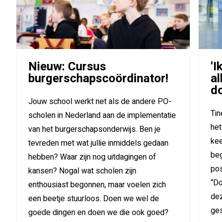
Nieuw: Cursus
'I
burgerschapscoördinator!
al
d
Jouw school werkt net als de andere PO-
Tin
scholen in Nederland aan de implementatie
het
van het burgerschapsonderwijs. Ben je
kee
tevreden met wat jullie inmiddels gedaan
beg
hebben? Waar zijn nog uitdagingen of
pos
kansen? Nogal wat scholen zijn
“Do
enthousiast begonnen, maar voelen zich
dez
een beetje stuurloos. Doen we wel de
ges
goede dingen en doen we die ook goed?