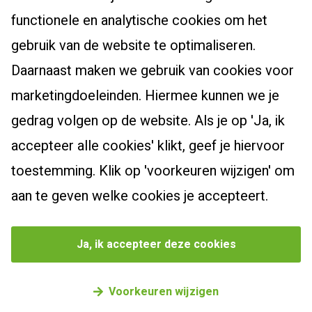
Cursussen en trajecten
Het beroepsprofiel van de leraar
functionele en analytische cookies om het
Dyslexiespecialist 3.0
Certificaten en accreditaties
Post-hbo-opleidingen
gebruik van de website te optimaliseren.
Breindidactiek
Vacatures
Daarnaast maken we gebruik van cookies voor
Bewegingsonderwijs
Burgerschapscoördinator
Actueel
Contact
marketingdoeleinden. Hiermee kunnen we je
Taalcoördinator
Leiderschapsoriëntatietraject
Klachtenreglement
Nieuwsbrief
gedrag volgen op de website. Als je op 'Ja, ik
Specialist Jonge Kind
Webshop
Zoek een cursus
Nieuws
accepteer alle cookies' klikt, geef je hiervoor
Schoolopleider PO
Bekijk onze producten
Blogs
toestemming. Klik op 'voorkeuren wijzigen' om
School Video Interactie Begeleiding
Agenda
aan te geven welke cookies je accepteert.
Privacybeleid
Cookievoorkeuren beheren
Ja, ik accepteer deze cookies
©
2026
Driestar onderwijsadvies
Voorkeuren wijzigen