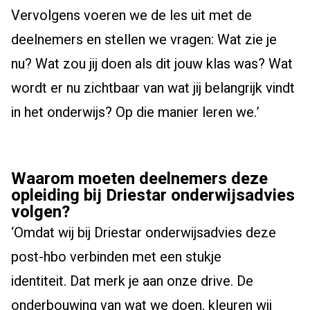
Vervolgens voeren we de les uit met de
deelnemers
en stellen
w
e
vragen:
W
at zie je
nu? Wat zou jij doen als dit jouw klas was?
W
at
wordt er nu zichtbaar van wat jij belangrijk vindt
in het onderwijs
?
Op die manier leren we.
’
Waarom moeten
deelnemers
deze
opleiding bij Driestar onderwijsadvies
volgen?
‘
Omdat wij
bij Driestar onderwijsadvies
d
eze
post-hbo
verbinden met een stukje
identiteit.
Dat merk je aan onze drive.
De
onderbouwing van wat we doen, kleuren wij