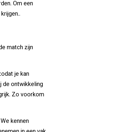
orden. Om een
rijgen..
de match zijn
zodat je kan
ij de ontwikkeling
ngrijk. Zo voorkom
. We kennen
eenemen in een vak