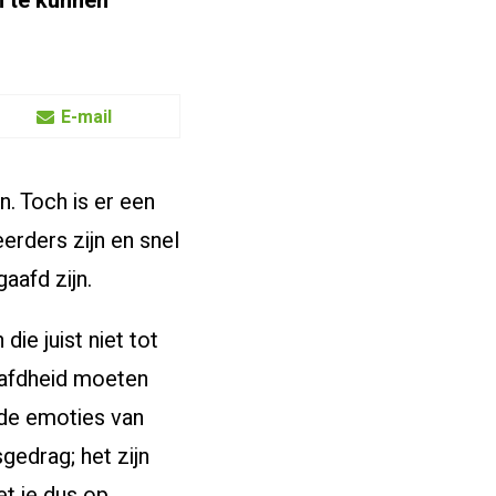
n te kunnen
E-mail
n. Toch is er een
eerders zijn en snel
aafd zijn.
ie juist niet tot
aafdheid moeten
 de emoties van
gedrag; het zijn
t je dus op