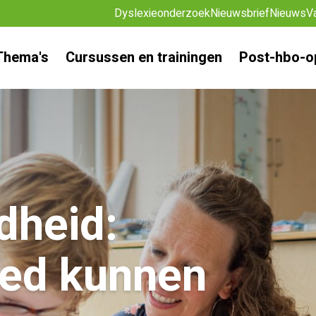
Dyslexieonderzoek
Nieuwsbrief
Nieuws
V
Thema's
Cursussen en trainingen
Post-hbo-o
dheid:
ed kunnen