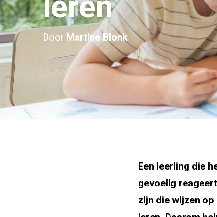
leren
Door
Martine Blonk
Een leerling die 
gevoelig reageert
zijn die wijzen 