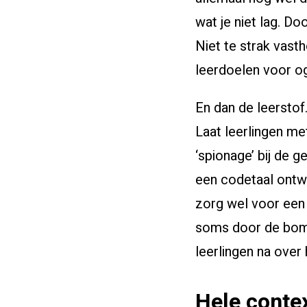
wat je niet lag. Do
Niet te strak vast
leerdoelen voor oge
En dan de leerstof
Laat leerlingen me
‘spionage’ bij de 
een codetaal ontw
zorg wel voor een d
soms door de bome
leerlingen na over 
Hele conte