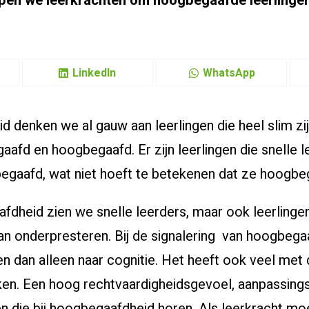
lpen we leerkrachten om hoogbegaafde leerlinge
LinkedIn
WhatsApp
d denken we al gauw aan leerlingen die heel slim zij
aafd en hoogbegaafd. Er zijn leerlingen die snelle l
n begaafd, wat niet hoeft te betekenen dat ze hoogbeg
fdheid zien we snelle leerders, maar ook leerlingen d
an onderpresteren. Bij de signalering van hoogbeg
en dan alleen naar cognitie. Het heeft ook veel met
ken. Een hoog rechtvaardigheidsgevoel, aanpassings
 die bij hoogbegaafdheid horen. Als leerkracht moe