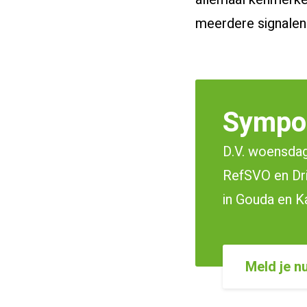
meerdere signalen 
Sympo
D.V. woensda
RefSVO en Dr
in Gouda en 
Meld je n