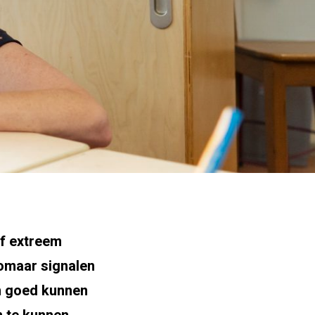
of extreem
zomaar signalen
n goed kunnen