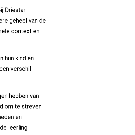
ij Driestar
ere geheel van de
hele context en
n hun kind en
 een verschil
gen hebben van
ed om te streven
kheden en
e leerling.