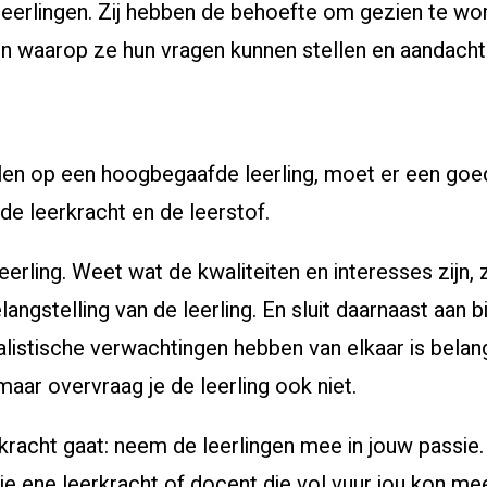
eerlingen. Zij hebben de behoefte om gezien te w
n waarop ze hun vragen kunnen stellen en aandacht k
len op een hoogbegaafde leerling, moet er een goe
 de leerkracht en de leerstof.
eerling. Weet wat de kwaliteiten en interesses zijn, 
elangstelling van de leerling. En sluit daarnaast aan b
ealistische verwachtingen hebben van elkaar is bela
maar overvraag je de leerling ook niet.
kracht gaat: neem de leerlingen mee in jouw passie
ie ene leerkracht of docent die vol vuur jou kon m