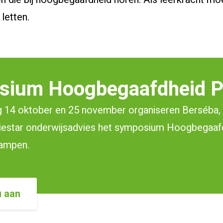
letten.
sium Hoogbegaafdheid 
g 14 oktober en 25 november organiseren Berséba,
iestar onderwijsadvies het symposium Hoogbegaa
Kampen.
u aan