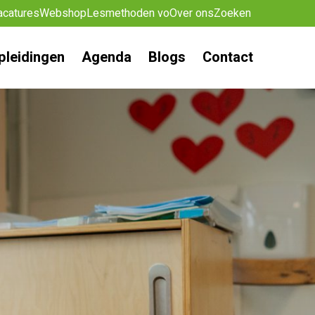
acatures
Webshop
Lesmethoden vo
Over ons
Zoeken
pleidingen
Agenda
Blogs
Contact