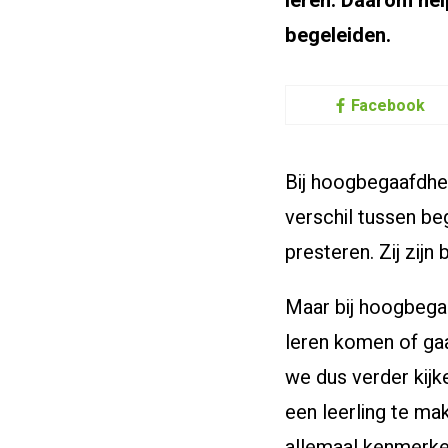
leren. Daarom he
begeleiden.
Facebook
Bij hoogbegaafdhei
verschil tussen beg
presteren. Zij zij
Maar bij hoogbegaa
leren komen of ga
we dus verder kijk
een leerling te ma
allemaal kenmerken