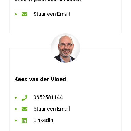
Stuur een Email
Stuur
een
Email
Elly
Bonestroo
Kees van der Vloed
0652581144
Bel
Stuur een Email
met
Stuur
LinkedIn
Kees
een
LinkedIn