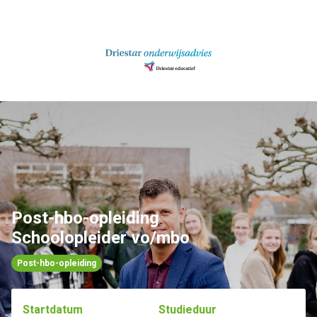
Ga
naar
inhoud
Post-hbo-opleiding
Schoolopleider vo/mbo
Post-hbo-opleiding
Startdatum
Studieduur