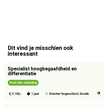
van
Email
der
Kees
Vloed
van
der
Vloed
Dit vind je misschien ook
interessant
Specialist hoogbegaafdheid en
differentiatie
Post-hbo-opleiding
3.150,-
1 jaar
Driestar hogeschool, Gouda