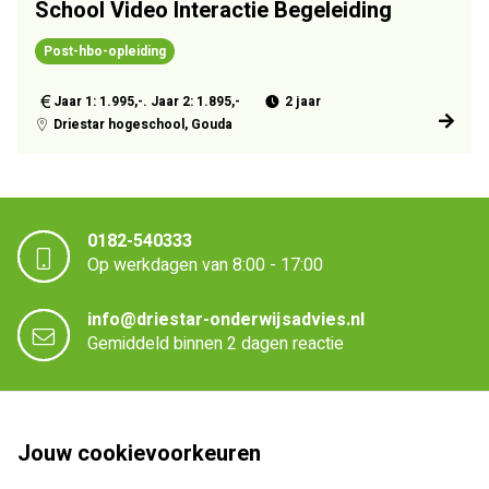
School Video Interactie Begeleiding
Post-hbo-opleiding
Jaar 1: 1.995,-. Jaar 2: 1.895,-
2 jaar
Driestar hogeschool, Gouda
0182-540333
Op werkdagen van 8:00 - 17:00
info@driestar-onderwijsadvies.nl
Gemiddeld binnen 2 dagen reactie
Driestar onderwijsadvies
Jouw cookievoorkeuren