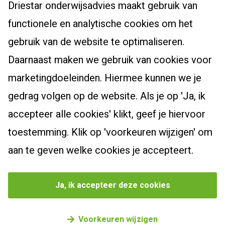
Over Driestar onderwijsadvies
Driestar onderwijsadvies maakt gebruik van
Cursussen en trajecten
Het beroepsprofiel van de leraar
functionele en analytische cookies om het
Dyslexiespecialist 3.0
Certificaten en accreditaties
Post-hbo-opleidingen
gebruik van de website te optimaliseren.
Breindidactiek
Vacatures
Daarnaast maken we gebruik van cookies voor
Bewegingsonderwijs
Burgerschapscoördinator
Actueel
Contact
marketingdoeleinden. Hiermee kunnen we je
Taalcoördinator
Leiderschapsoriëntatietraject
Klachtenreglement
Nieuwsbrief
gedrag volgen op de website. Als je op 'Ja, ik
Specialist Jonge Kind
Webshop
Zoek een cursus
Nieuws
accepteer alle cookies' klikt, geef je hiervoor
Schoolopleider PO
Bekijk onze producten
Blogs
toestemming. Klik op 'voorkeuren wijzigen' om
School Video Interactie Begeleiding
Agenda
aan te geven welke cookies je accepteert.
Privacybeleid
Cookievoorkeuren beheren
Ja, ik accepteer deze cookies
©
2026
Driestar onderwijsadvies
Voorkeuren wijzigen