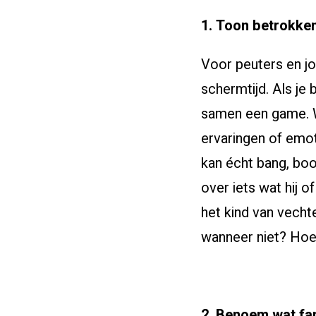
1. Toon betrokke
Voor peuters en j
schermtijd. Als je 
samen een game. We
ervaringen of emot
kan écht bang, boos
over iets wat hij 
het kind van vecht
wanneer niet? Ho
2. Benoem wat fan