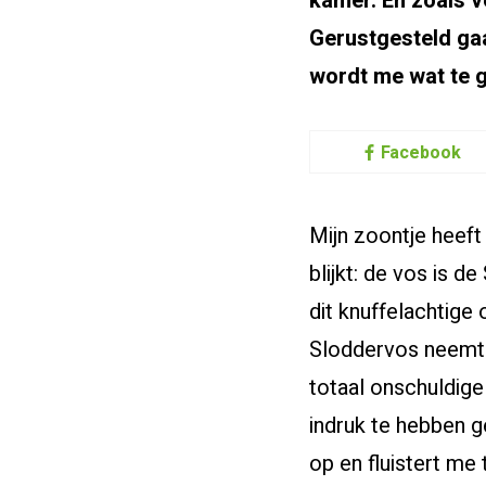
kamer. En zoals v
Gerustgesteld gaa
wordt me wat te g
Facebook
Mijn zoontje heeft
blijkt: de vos is d
dit knuffelachtig
Sloddervos neemt je
totaal onschuldige
indruk te hebben 
op en fluistert me 