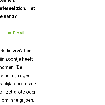
ekennen.
afereel zich. Het
de hand?
E-mail
iek die vos? Dan
ijn zoontje heeft
enomen. ‘De
Het in mijn ogen
s blijkt enorm veel
oon zet grote ogen
 om in te grijpen.