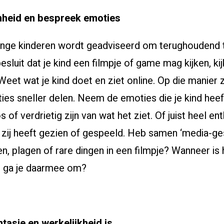
nheid en bespreek emoties
onge kinderen wordt geadviseerd om terughoudend t
besluit dat je kind een filmpje of game mag kijken, k
et wat je kind doet en ziet online. Op die manier za
ies sneller delen. Neem de emoties die je kind heef
 of verdrietig zijn van wat het ziet. Of juist heel ent
of zij heeft gezien of gespeeld. Heb samen ‘media-ge
en, plagen of rare dingen in een filmpje? Wanneer is
e ga je daarmee om?
tasie en werkelijkheid is