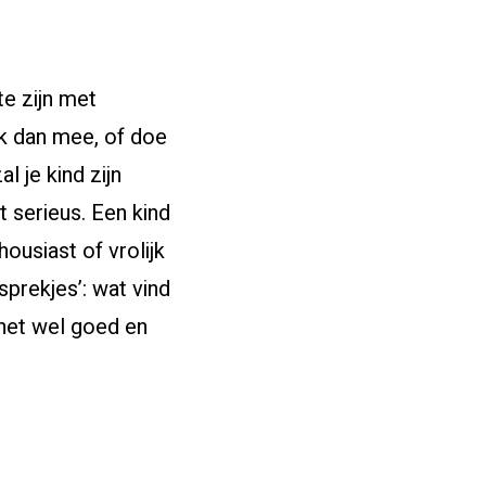
e zijn met
ijk dan mee, of doe
l je kind zijn
t serieus. Een kind
housiast of vrolijk
sprekjes’: wat vind
 het wel goed en