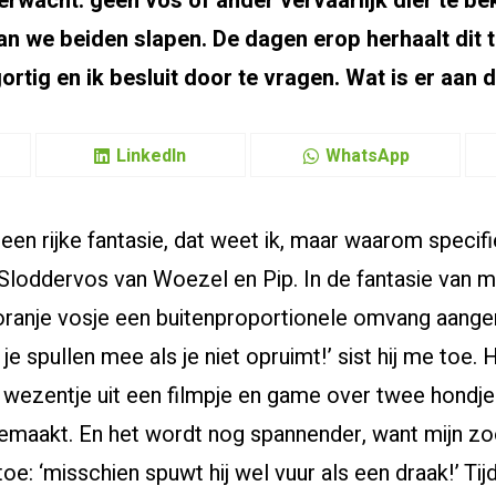
erwacht: geen vos of ander vervaarlijk dier te b
n we beiden slapen. De dagen erop herhaalt dit t
ortig en ik besluit door te vragen. Wat is er aan 
LinkedIn
WhatsApp
 een rijke fantasie, dat weet ik, maar waarom specif
e Sloddervos van Woezel en Pip. In de fantasie van m
e oranje vosje een buitenproportionele omvang aang
 spullen mee als je niet opruimt!’ sist hij me toe. 
 wezentje uit een filmpje en game over twee hondje
gemaakt. En het wordt nog spannender, want mijn z
toe: ‘misschien spuwt hij wel vuur als een draak!’ Tijd