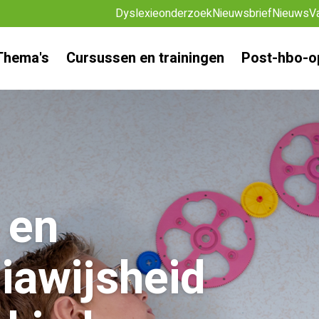
Dyslexieonderzoek
Nieuwsbrief
Nieuws
V
Thema's
Cursussen en trainingen
Post-hbo-o
 en
iawijsheid