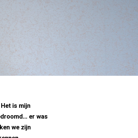
 Het is mijn
g gedroomd… er was
ken we zijn