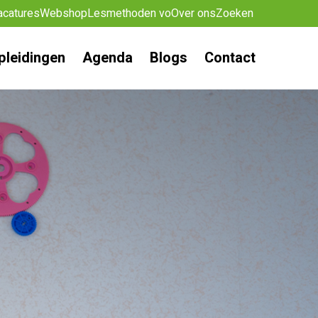
acatures
Webshop
Lesmethoden vo
Over ons
Zoeken
pleidingen
Agenda
Blogs
Contact