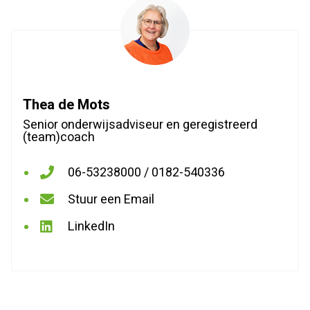
Thea de Mots
Senior onderwijsadviseur en geregistreerd
(team)coach
06-53238000 / 0182-540336
Bel
Stuur een Email
met
Stuur
LinkedIn
Thea
een
LinkedIn
de
Email
Mots
Thea
de