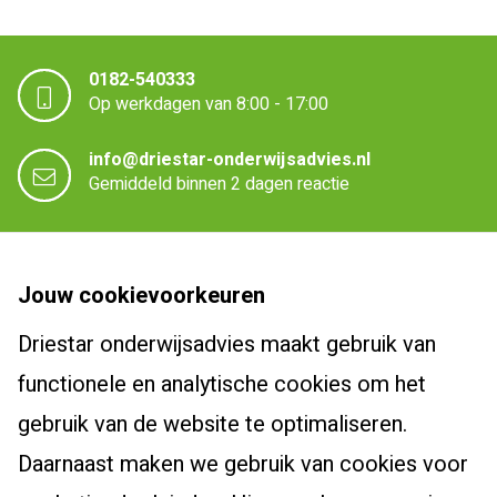
Mots
0182-540333
Op werkdagen van 8:00 - 17:00
info@driestar-onderwijsadvies.nl
Gemiddeld binnen 2 dagen reactie
Driestar onderwijsadvies
Jouw cookievoorkeuren
Over Driestar onderwijsadvies
Driestar onderwijsadvies maakt gebruik van
Cursussen en trajecten
Het beroepsprofiel van de leraar
functionele en analytische cookies om het
Dyslexiespecialist 3.0
Certificaten en accreditaties
Post-hbo-opleidingen
gebruik van de website te optimaliseren.
Breindidactiek
Vacatures
Daarnaast maken we gebruik van cookies voor
Bewegingsonderwijs
Burgerschapscoördinator
Actueel
Contact