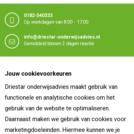
0182-540333
Op werkdagen van 8:00 - 17:00
info@driestar-onderwijsadvies.nl
Gemiddeld binnen 2 dagen reactie
Driestar onderwijsadvies
Jouw cookievoorkeuren
Over Driestar onderwijsadvies
Driestar onderwijsadvies maakt gebruik van
Cursussen en trajecten
Het beroepsprofiel van de leraar
functionele en analytische cookies om het
Dyslexiespecialist 3.0
Certificaten en accreditaties
Post-hbo-opleidingen
gebruik van de website te optimaliseren.
Breindidactiek
Vacatures
Daarnaast maken we gebruik van cookies voor
Bewegingsonderwijs
Burgerschapscoördinator
Actueel
Contact
marketingdoeleinden. Hiermee kunnen we je
Taalcoördinator