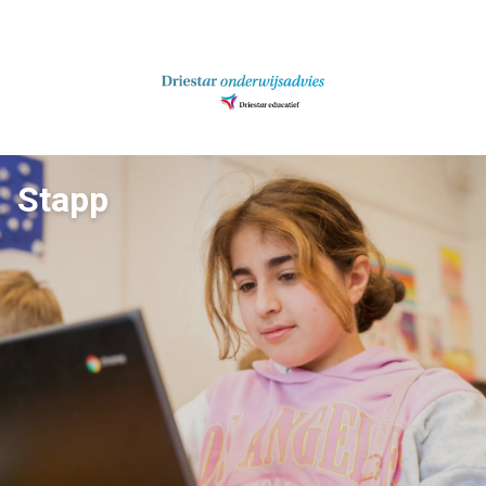
Ga
naar
inhoud
Stapp