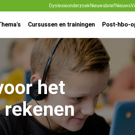
Dyslexieonderzoek
Nieuwsbrief
Nieuws
V
Thema's
Cursussen en trainingen
Post-hbo-o
oor het
 rekenen