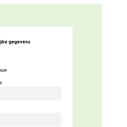
ijke gegevens
ouw
s