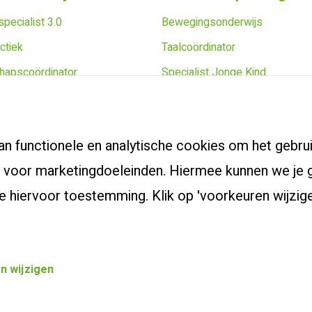
pecialist 3.0
Bewegingsonderwijs
ctiek
Taalcoördinator
hapscoördinator
Specialist Jonge Kind
apsoriëntatietraject
Schoolopleider PO
 cursus
School Video Interactie Begele
an functionele en analytische cookies om het gebrui
voor marketingdoeleinden. Hiermee kunnen we je g
ef je hiervoor toestemming. Klik op 'voorkeuren wijz
n wijzigen
Privacybeleid
Cookievoo