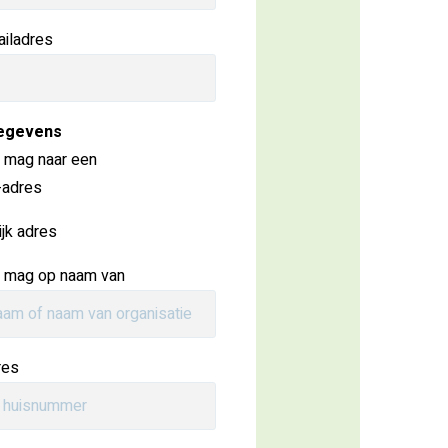
iladres
egevens
r mag naar een
-adres
ijk adres
r mag op naam van
res