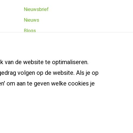
Nieuwsbrief
Nieuws
Blogs
Agenda
iding
k van de website te optimaliseren.
edrag volgen op de website. Als je op
igen' om aan te geven welke cookies je
rkeuren beheren
©
2026
Driestar onderwijsadvies