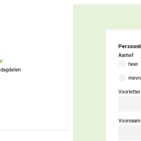
Persoonl
Aanhef
ur
heer
 dagdelen
mevr
Voorletter
Voornaam