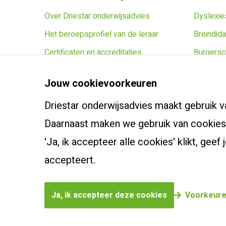
Over Driestar onderwijsadvies
Dyslexies
Het beroepsprofiel van de leraar
Breindida
Certificaten en accreditaties
Burgersc
Vacatures
Leidersch
Jouw cookievoorkeuren
Contact
Zoek een
Driestar onderwijsadvies maakt gebruik v
Klachtenreglement
Webshop
Daarnaast maken we gebruik van cookies 
'Ja, ik accepteer alle cookies' klikt, ge
Bekijk onze producten
accepteert.
Ja, ik accepteer deze cookies
Voorkeure