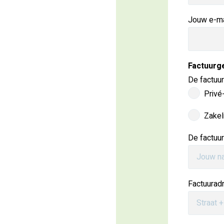
Jouw e-ma
Factuurg
De factuu
Privé
Zakel
De factuu
Factuurad