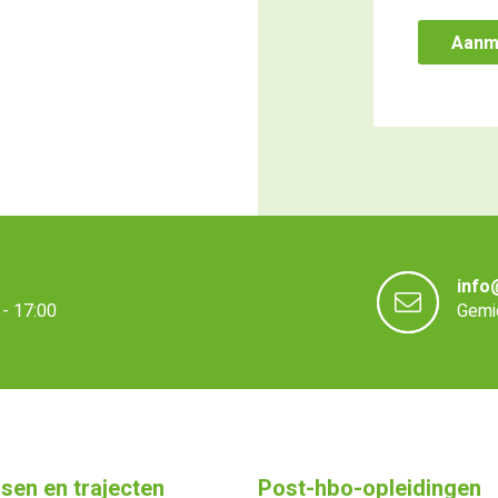
info
- 17:00
Gemid
sen en trajecten
Post-hbo-opleidingen