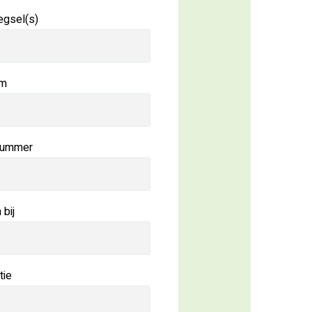
gsel(s)
am
nummer
bij
tie