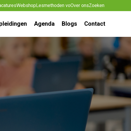
acatures
Webshop
Lesmethoden vo
Over ons
Zoeken
pleidingen
Agenda
Blogs
Contact