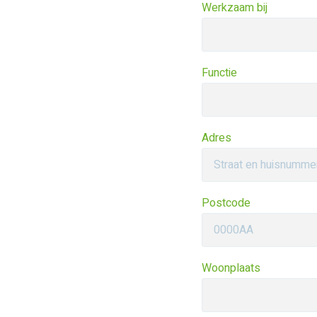
Werkzaam bij
Functie
Adres
Postcode
Woonplaats