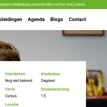
acatures
Webshop
Lesmethoden vo
Over ons
Zoeken
pleidingen
Agenda
Blogs
Contact
Startdatum
Studieduur
Nog niet bekend
Dagdeel
Vorm
Studiebelasting
Cursus
1.5
Locatie