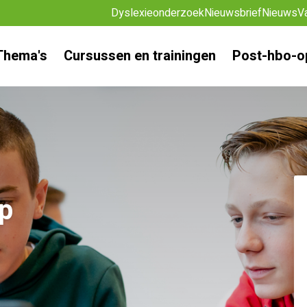
Dyslexieonderzoek
Nieuwsbrief
Nieuws
V
Thema's
Cursussen en trainingen
Post-hbo-o
pp