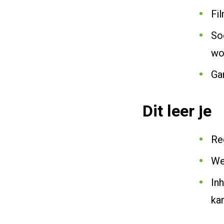
Fil
So
wo
Ga
Dit leer je
Re
We
In
ka