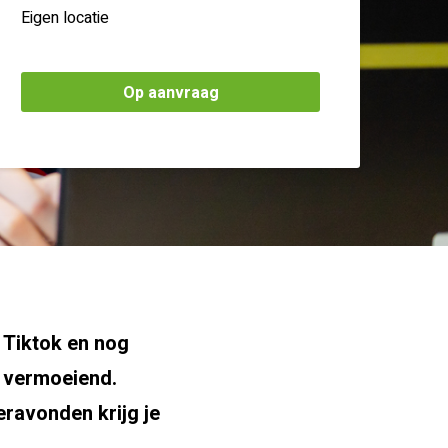
Eigen locatie
Op aanvraag
 Tiktok en nog
l vermoeiend.
eravonden krijg je