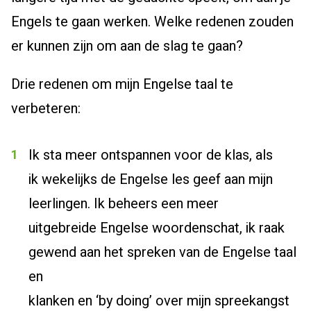
Engels te gaan werken.
Welke redenen zouden
er kunnen zijn om aan de slag te gaan
?
Drie
redenen om mijn Engels
e taal
te
verbeteren
:
Ik
sta meer ontspannen voor de klas
,
als
ik
wekelijks
de Engelse les
geef aan mijn
leerlingen
. Ik beheers een meer
uitgebreide
Engelse
woordenschat,
ik raak
gewend
aan het spreken van
de
Engels
e taal
en
klanken
en
‘
by
doing
’
over
m
ijn
spreekangst