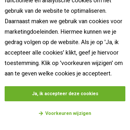
functionele en analytische cookies om het
Dyslexiespecialist 3.0
Certificaten en accreditaties
Post-hbo-opleidingen
gebruik van de website te optimaliseren.
Breindidactiek
Vacatures
Daarnaast maken we gebruik van cookies voor
Bewegingsonderwijs
Burgerschapscoördinator
Actueel
Contact
marketingdoeleinden. Hiermee kunnen we je
Taalcoördinator
Leiderschapsoriëntatietraject
Klachtenreglement
Nieuwsbrief
gedrag volgen op de website. Als je op 'Ja, ik
Specialist Jonge Kind
Webshop
Zoek een cursus
Nieuws
accepteer alle cookies' klikt, geef je hiervoor
Schoolopleider PO
Bekijk onze producten
Blogs
toestemming. Klik op 'voorkeuren wijzigen' om
School Video Interactie Begeleiding
Agenda
aan te geven welke cookies je accepteert.
Privacybeleid
Cookievoorkeuren beheren
Ja, ik accepteer deze cookies
©
2026
Driestar onderwijsadvies
Voorkeuren wijzigen