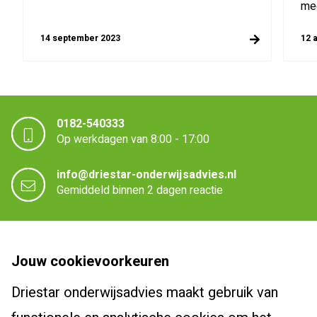
mee
14 september 2023
12 
0182-540333
Op werkdagen van 8:00 - 17:00
info@driestar-onderwijsadvies.nl
Gemiddeld binnen 2 dagen reactie
Driestar onderwijsadvies
Jouw cookievoorkeuren
Over Driestar onderwijsadvies
Driestar onderwijsadvies maakt gebruik van
Cursussen en trajecten
Het beroepsprofiel van de leraar