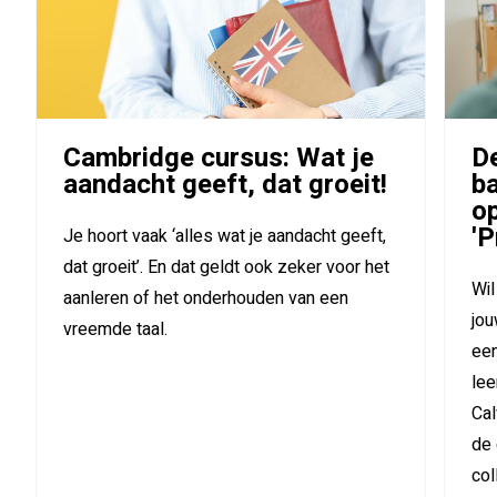
Cambridge cursus: Wat je
D
aandacht geeft, dat groeit!
ba
op
'P
Je hoort vaak ‘alles wat je aandacht geeft,
dat groeit’. En dat geldt ook zeker voor het
Wil
aanleren of het onderhouden van een
jou
vreemde taal.
een
lee
Cal
de 
col