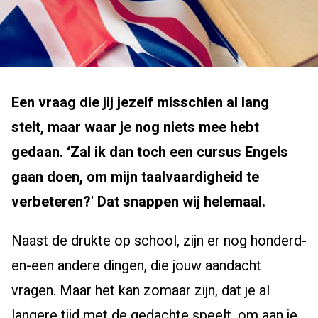
Een vraag die jij je
zelf
misschien al lang
stelt,
maar waar je nog niets mee hebt
gedaan
. ‘Zal ik dan toch een cursus Engels
gaan doen, om mijn taalvaardigheid te
verbeteren?'
D
at snappen wij helemaal.
Naast de drukte op school, zijn er nog
honderd-
en-een
andere
dingen
,
die jouw aandacht
vragen. Maa
r
het kan
zomaar
zijn
,
dat je al
langere tijd met de gedachte speelt
,
om aan je