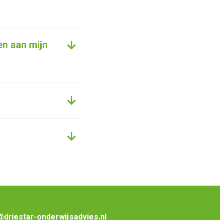
en aan mijn
@driestar-onderwijsadvies.nl