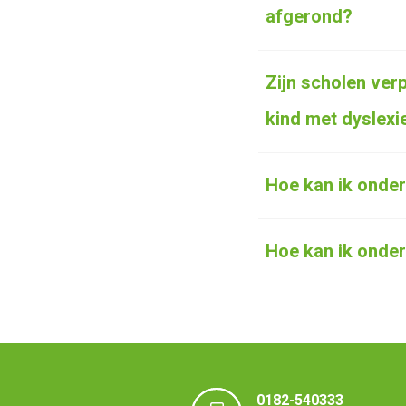
afgerond?
Zijn scholen verp
kind met dyslexi
Hoe kan ik onde
Hoe kan ik onde
0182-540333