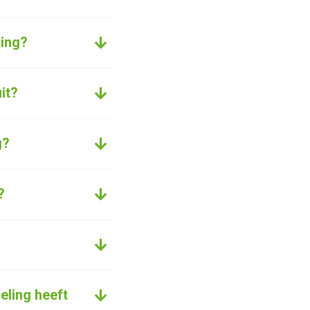
ling?
it?
g?
?
eling heeft