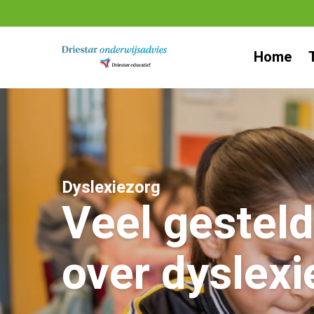
Ga
naar
Home
inhoud
Dyslexiezorg
Veel gestel
over dyslexi