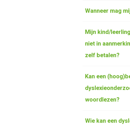
Wanneer mag mij
Mijn kind/leerli
niet in aanmerki
zelf betalen?
Kan een (hoog)b
dyslexieonderzoe
woordlezen?
Wie kan een dys