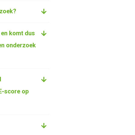
rzoek?
n en komt dus
een onderzoek
d
 E-score op