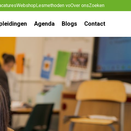
acatures
Webshop
Lesmethoden vo
Over ons
Zoeken
pleidingen
Agenda
Blogs
Contact