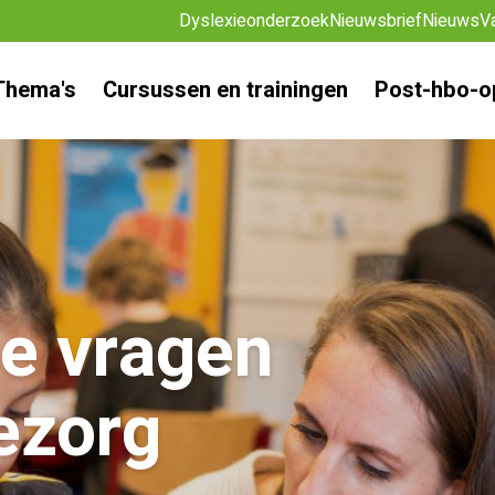
Dyslexieonderzoek
Nieuwsbrief
Nieuws
V
Thema's
Cursussen en trainingen
Post-hbo-o
de vragen
ezorg