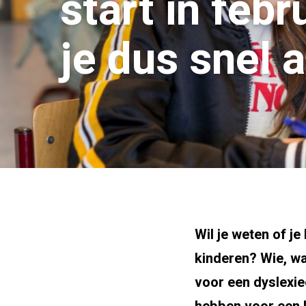
start in febr
je dus snel 
Wil je weten of j
kinderen? Wie, w
voor een dyslexi