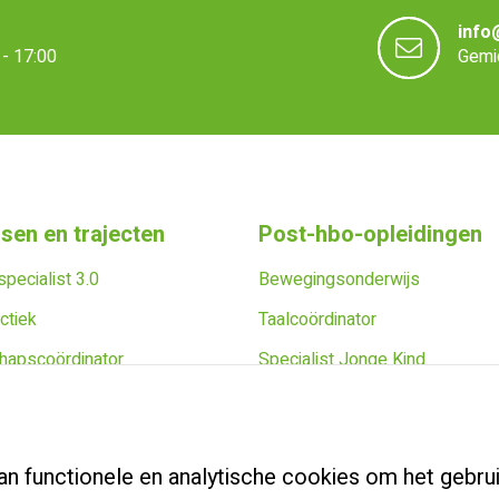
info
- 17:00
Gemid
sen en trajecten
Post-hbo-opleidingen
pecialist 3.0
Bewegingsonderwijs
ctiek
Taalcoördinator
hapscoördinator
Specialist Jonge Kind
apsoriëntatietraject
Schoolopleider PO
 cursus
School Video Interactie Begele
an functionele en analytische cookies om het gebrui