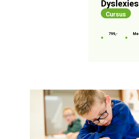
Dyslexies
Cursus
799,-
Me