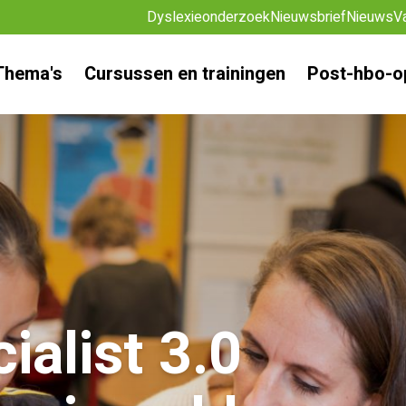
Dyslexieonderzoek
Nieuwsbrief
Nieuws
V
Thema's
Cursussen en trainingen
Post-hbo-o
ialist 3.0