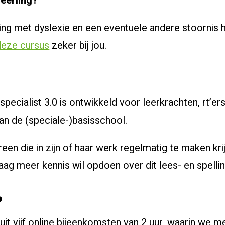
leerling?
ling met dyslexie en een eventuele andere stoornis 
deze cursus
zeker bij jou.
pecialist 3.0 is ontwikkeld voor leerkrachten, rt’ers,
an de (speciale-)basisschool.
een die in zijn of haar werk regelmatig te maken kri
aag meer kennis wil opdoen over dit lees- en spell
?
uit vijf online bijeenkomsten van 2 uur, waarin we 