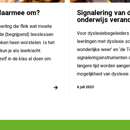
e daarmee om?
Signalering van 
onderwijs veran
erling die flink wat moeite
Voor dyslexiebegeleiders d
de (begrijpend) leeslessen
leerlingen met dyslexie s
oeken heen worstelen. Is het
wonderlijke weer’ en ‘de T
kun je als leerkracht
signaleringsinstrumenten 
zelf in de klas al doen om
langere tijd worden aange
mogelijkheid van dyslexie.
6 juli 2023