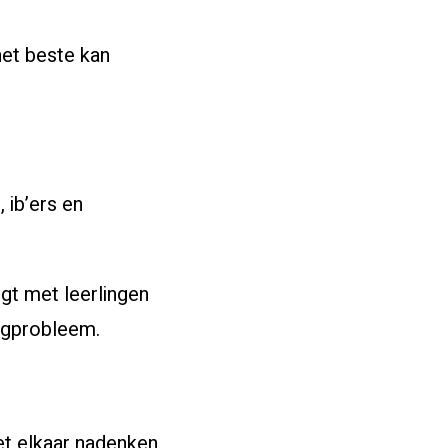
het beste kan
 ib’ers en
jgt met leerlingen
ingprobleem.
met elkaar nadenken