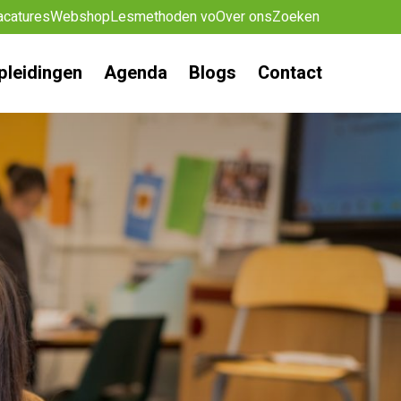
acatures
Webshop
Lesmethoden vo
Over ons
Zoeken
pleidingen
Agenda
Blogs
Contact