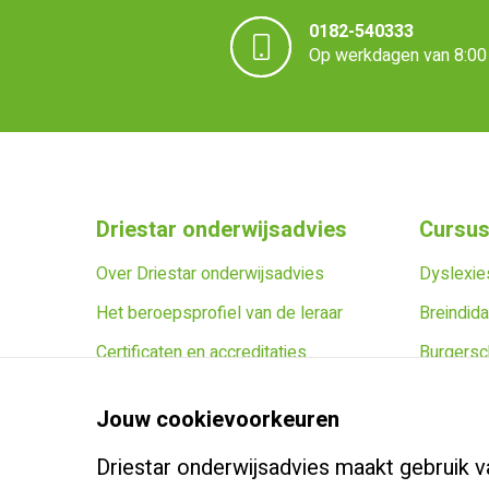
0182-540333
Op werkdagen van 8:00 
Driestar onderwijsadvies
Cursus
Over Driestar onderwijsadvies
Dyslexies
Het beroepsprofiel van de leraar
Breindida
Certificaten en accreditaties
Burgersc
Vacatures
Leidersch
Jouw cookievoorkeuren
Contact
Zoek een
Driestar onderwijsadvies maakt gebruik v
Klachtenreglement