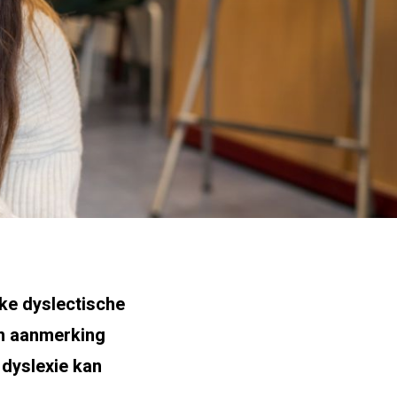
jke dyslectische
in aanmerking
dyslexie kan