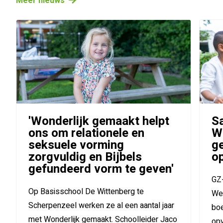
Meer nieuws
'Wonderlijk gemaakt helpt
S
ons om relationele en
Wo
seksuele vorming
ge
zorgvuldig en Bijbels
o
gefundeerd vorm te geven'
GZ-
Op Basisschool De Wittenberg te
Wek
Scherpenzeel werken ze al een aantal jaar
boe
met Wonderlijk gemaakt. Schoolleider Jaco
opv