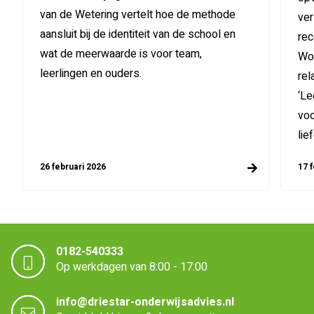
van de Wetering vertelt hoe de methode
ver
aansluit bij de identiteit van de school en
rec
wat de meerwaarde is voor team,
Won
leerlingen en ouders.
rel
‘Le
voo
lie
26 februari 2026
17 
0182-540333
Op werkdagen van 8:00 - 17:00
info@driestar-onderwijsadvies.nl