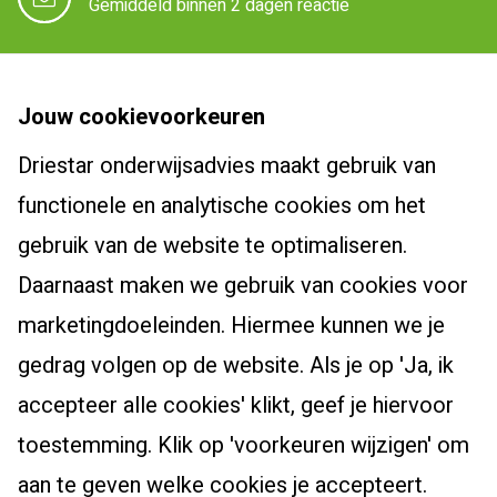
Gemiddeld binnen 2 dagen reactie
Driestar onderwijsadvies
Jouw cookievoorkeuren
Over Driestar onderwijsadvies
Driestar onderwijsadvies maakt gebruik van
Cursussen en trajecten
Het beroepsprofiel van de leraar
functionele en analytische cookies om het
Dyslexiespecialist 3.0
Certificaten en accreditaties
Post-hbo-opleidingen
gebruik van de website te optimaliseren.
Breindidactiek
Vacatures
Daarnaast maken we gebruik van cookies voor
Bewegingsonderwijs
Burgerschapscoördinator
Actueel
Contact
marketingdoeleinden. Hiermee kunnen we je
Taalcoördinator
Leiderschapsoriëntatietraject
Klachtenreglement
Nieuwsbrief
gedrag volgen op de website. Als je op 'Ja, ik
Specialist Jonge Kind
Webshop
Zoek een cursus
Nieuws
accepteer alle cookies' klikt, geef je hiervoor
Schoolopleider PO
Bekijk onze producten
Blogs
toestemming. Klik op 'voorkeuren wijzigen' om
School Video Interactie Begeleiding
Agenda
aan te geven welke cookies je accepteert.