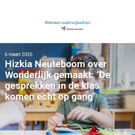
Ga
naar
inhoud
6 maart 2026
Hizkia Neuteboom over
Wonderlijk gemaakt: ‘De
gesprekken in de klas
komen echt op gang’