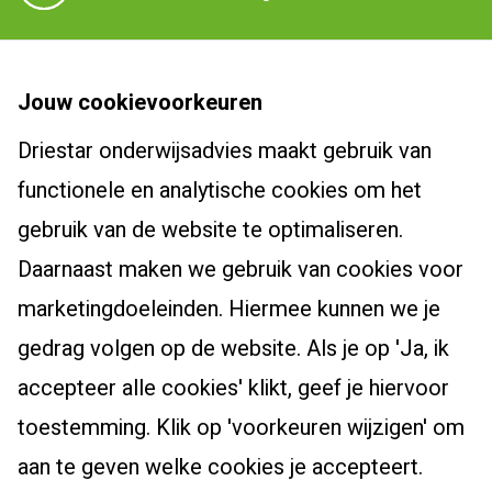
Driestar onderwijsadvies
Jouw cookievoorkeuren
Over Driestar onderwijsadvies
Driestar onderwijsadvies maakt gebruik van
Cursussen en trajecten
Het beroepsprofiel van de leraar
functionele en analytische cookies om het
Dyslexiespecialist 3.0
Certificaten en accreditaties
Post-hbo-opleidingen
gebruik van de website te optimaliseren.
Breindidactiek
Vacatures
Daarnaast maken we gebruik van cookies voor
Bewegingsonderwijs
Burgerschapscoördinator
Actueel
Contact
marketingdoeleinden. Hiermee kunnen we je
Taalcoördinator
Leiderschapsoriëntatietraject
Klachtenreglement
Nieuwsbrief
gedrag volgen op de website. Als je op 'Ja, ik
Specialist Jonge Kind
Webshop
Zoek een cursus
Nieuws
accepteer alle cookies' klikt, geef je hiervoor
Schoolopleider PO
Bekijk onze producten
Blogs
toestemming. Klik op 'voorkeuren wijzigen' om
School Video Interactie Begeleiding
Agenda
aan te geven welke cookies je accepteert.