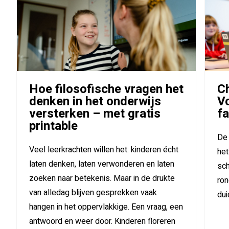
Hoe filosofische vragen het
Ch
denken in het onderwijs
V
versterken – met gratis
f
printable
De 
Veel leerkrachten willen het: kinderen écht
het
laten denken, laten verwonderen en laten
sch
zoeken naar betekenis. Maar in de drukte
ron
van alledag blijven gesprekken vaak
dui
hangen in het oppervlakkige. Een vraag, een
antwoord en weer door. Kinderen floreren