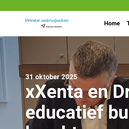
Ga
naar
Home
inhoud
31 oktober 2025
xXenta en Dr
educatief b