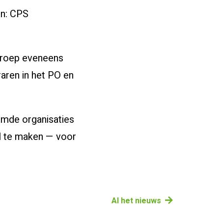
en: CPS
.
lgroep eveneens
raren in het PO en
emde organisaties
il te maken — voor
Al het nieuws