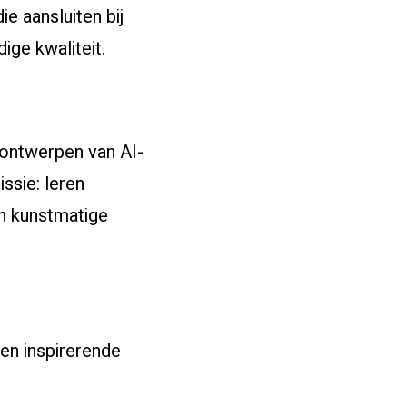
e aansluiten bij
ige kwaliteit.
 ontwerpen van AI-
ssie: leren
an kunstmatige
een inspirerende