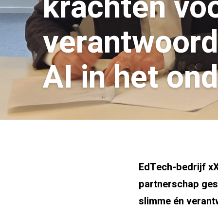
krachten vo
verantwoord
AI in het on
EdTech-bedrijf x
partnerschap ges
slimme én verantw