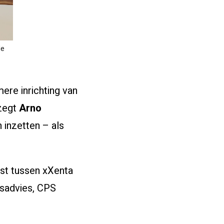
de
re inrichting van
 zegt
Arno
 inzetten – als
st tussen xXenta
ijsadvies, CPS