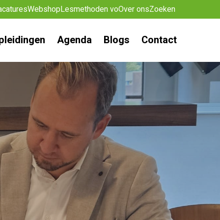
acatures
Webshop
Lesmethoden vo
Over ons
Zoeken
pleidingen
Agenda
Blogs
Contact