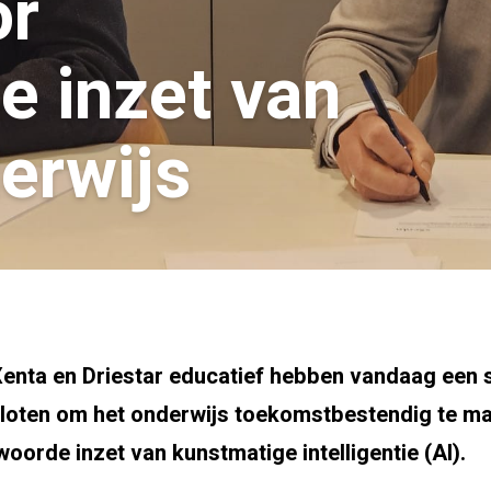
or
e inzet van
derwijs
Xenta en Driestar educatief hebben vandaag een 
loten om het onderwijs toekomstbestendig te m
oorde inzet van kunstmatige intelligentie (AI).