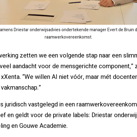
amens Driestar onderwijsadvies ondertekende manager Evert de Bruin 
raamwerkovereenkomst.
rking zetten we een volgende stap naar een slimme
 veel aandacht voor de mensgerichte component,”
 xXenta. “We willen AI niet vóór, maar mét docenten
n vakmanschap.”
s juridisch vastgelegd in een raamwerkovereenkom
ief en geldt voor de private labels: Driestar onderw
eling en Gouwe Academie.