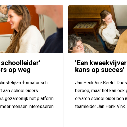
 schoolleider’
'Een kweekvijver
ers op weg
kans op succes'
hristelijk-reformatorisch
Jan Henk VinkBeeld: Driest
rt aan schoolleiders
beroep, maar het kan ook p
es gezamenlijk het platform
ervaren schoolleider ben i
ze meer mensen interesseren
teamleider Jan Henk Vink.