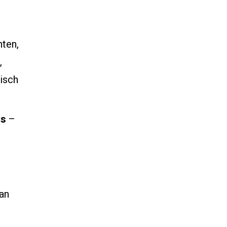
ten,
,
isch
js
–
an