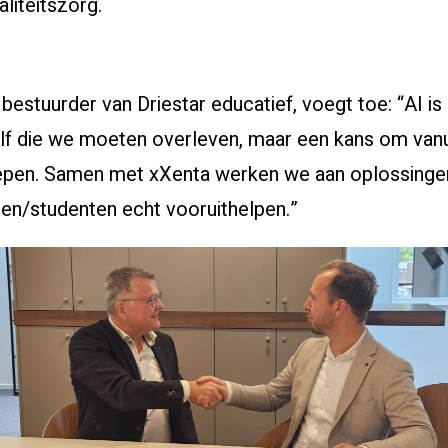
liteitszorg.
, bestuurder van Driestar educatief, voegt toe: “AI i
lf die we moeten overleven, maar een kans om vanu
iepen. Samen met xXenta werken we aan oplossingen 
gen/studenten echt vooruithelpen.”