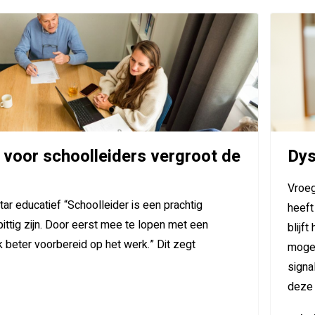
 voor schoolleiders vergroot de
Dys
Vroeg
ar educatief “Schoolleider is een prachtig
heeft
ittig zijn. Door eerst mee te lopen met een
blijf
k beter voorbereid op het werk.” Dit zegt
mogel
signa
deze 