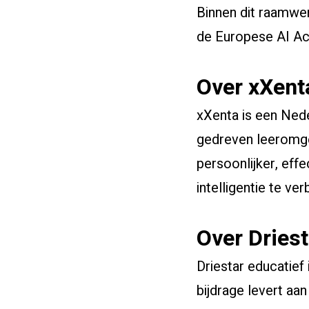
Binnen dit raamwer
de Europese AI Act
Over xXen
xXenta is een Ned
gedreven leeromgev
persoonlijker, eff
intelligentie te ve
Over Driest
Driestar educatief 
bijdrage levert aan