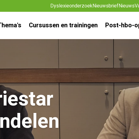
Dyslexieonderzoek
Nieuwsbrief
Nieuws
V
Thema's
Cursussen en trainingen
Post-hbo-o
iestar
undelen