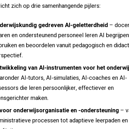
icht zich op drie samenhangende pijlers:
derwijskundig gedreven AI-geletterdheid
– docen
raren en ondersteunend personeel leren AI begrijpen
bruiken en beoordelen vanuit pedagogisch en didact
rspectief.
twikkeling van AI-instrumenten voor het onderwi
aronder AI-tutors, AI-simulaties, AI-coaches en AI-
essors die leren persoonlijker, effectiever en
nsgerichter maken.
 voor onderwijsorganisatie en -ondersteuning
– v
ministratieve processen tot adaptieve leerpaden en