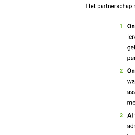
Het partnerschap r
On
le
ge
pe
On
wa
ass
me
AI
ad