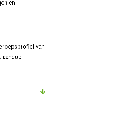
gen en
beroepsprofiel van
it aanbod: