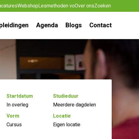
acatures
Webshop
Lesmethoden vo
Over ons
Zoeken
pleidingen
Agenda
Blogs
Contact
Startdatum
Studieduur
In overleg
Meerdere dagdelen
Vorm
Locatie
Cursus
Eigen locatie