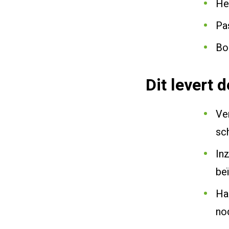
He
Pas
Bo
Dit levert 
Ver
sc
In
be
Ha
nod