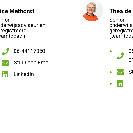
lice Methorst
Thea de
nior
Senior
derwijsadviseur en
onderwijs
registreerd
geregistr
team)coach
(team)co
06-44117050
0
Bel
Bel
0
Stuur een Email
met
Stuur
met
S
LinkedIn
Alice
Stuur
een
LinkedIn
Thea
L
Methorst
een
Email
Linked
de
Email
Alice
Mots
Thea
Methorst
de
Mots