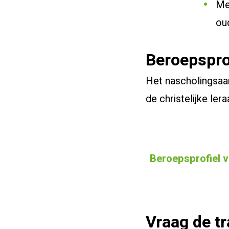
Me
ou
Beroepsprof
Het nascholingsaan
de christelijke ler
Beroepsprofiel va
Vraag de tr