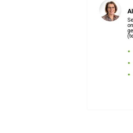
A
Se
on
ge
(