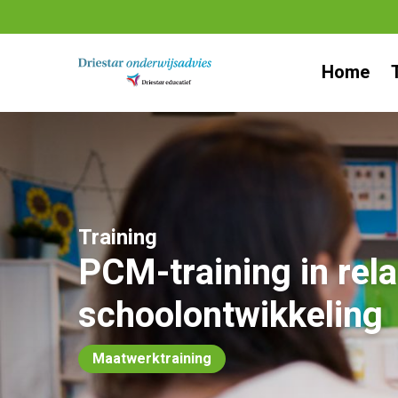
Ga
naar
Home
inhoud
Training
PCM-training in rel
schoolontwikkeling
Maatwerktraining