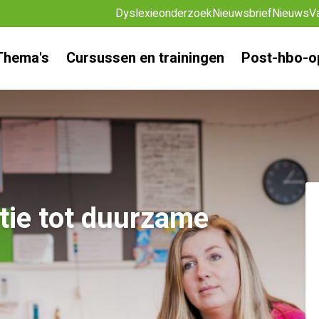
Dyslexieonderzoek
Nieuwsbrief
Nieuws
V
Thema's
Cursussen en trainingen
Post-hbo-o
atie tot duurzame