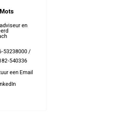
 Mots
adviseur en
eerd
ach
6-53238000 /
182-540336
tuur een Email
inkedIn
In