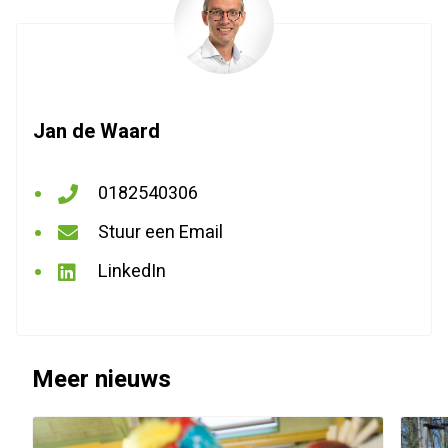
Jan de Waard
0182540306
Bel
Stuur een Email
met
Stuur
LinkedIn
Jan
een
LinkedIn
de
Email
Waard
Jan
Meer nieuws
de
Waard