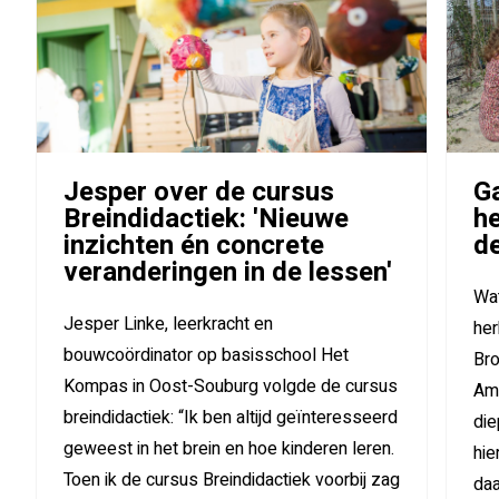
Jesper over de cursus
Ga
Breindidactiek: 'Nieuwe
h
inzichten én concrete
de
veranderingen in de lessen'
Wat
Jesper Linke, leerkracht en
her
bouwcoördinator op basisschool Het
Bro
Kompas in Oost-Souburg volgde de cursus
Ams
breindidactiek: “Ik ben altijd geïnteresseerd
die
geweest in het brein en hoe kinderen leren.
hie
Toen ik de cursus Breindidactiek voorbij zag
daa