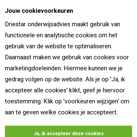
Driestar onderwijsadvies
Jouw cookievoorkeuren
Over Driestar onderwijsadvies
Driestar onderwijsadvies maakt gebruik van
Cursussen en trajecten
Het beroepsprofiel van de leraar
functionele en analytische cookies om het
Dyslexiespecialist 3.0
Certificaten en accreditaties
Post-hbo-opleidingen
gebruik van de website te optimaliseren.
Breindidactiek
Vacatures
Daarnaast maken we gebruik van cookies voor
Bewegingsonderwijs
Burgerschapscoördinator
Actueel
Contact
marketingdoeleinden. Hiermee kunnen we je
Taalcoördinator
Leiderschapsoriëntatietraject
Klachtenreglement
Nieuwsbrief
gedrag volgen op de website. Als je op 'Ja, ik
Specialist Jonge Kind
Webshop
Zoek een cursus
Nieuws
accepteer alle cookies' klikt, geef je hiervoor
Schoolopleider PO
Bekijk onze producten
Blogs
toestemming. Klik op 'voorkeuren wijzigen' om
School Video Interactie Begeleiding
Agenda
aan te geven welke cookies je accepteert.
Privacybeleid
Cookievoorkeuren beheren
Ja, ik accepteer deze cookies