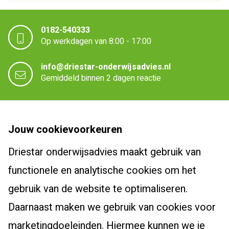
0182-540333
Op werkdagen van 8:00 - 17:00
info@driestar-onderwijsadvies.nl
Gemiddeld binnen 2 dagen reactie
Driestar onderwijsadvies
Jouw cookievoorkeuren
Over Driestar onderwijsadvies
Driestar onderwijsadvies maakt gebruik van
Cursussen en trajecten
Het beroepsprofiel van de leraar
functionele en analytische cookies om het
Dyslexiespecialist 3.0
Certificaten en accreditaties
Post-hbo-opleidingen
gebruik van de website te optimaliseren.
Breindidactiek
Vacatures
Daarnaast maken we gebruik van cookies voor
Bewegingsonderwijs
Burgerschapscoördinator
Actueel
Contact
marketingdoeleinden. Hiermee kunnen we je
Taalcoördinator