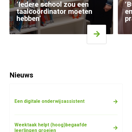
‘Iedere school zou een
‘B
taalcoördinator moeten
en
hebben’
pr
Nieuws
Een digitale onderwijsassistent
Weektaak helpt (hoog)begaafde
leerlingen groeien