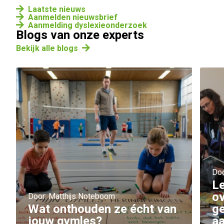
Laatste nieuws
Aanmelden nieuwsbrief
Aanmelding dyslexieonderzoek
Blogs van onze experts
Bekijk alle blogs
Doo
Le
ov
Door: Matthijs Noteboom
Wat onthouden ze écht van
g
jouw gymles?
a