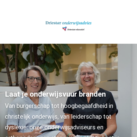
Ga
naar
inhoud
Laat je onderwijsvuur branden
Van burgerschap tot hoogbegaafdheid in
christelijk onderwijs, van leiderschap tot
dyslexie: onze onderwijsadviseurs en