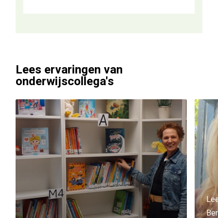
Lees ervaringen van
onderwijscollega's
Lee
Ber